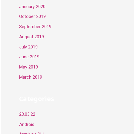
January 2020
October 2019
September 2019
August 2019
July 2019
June 2019
May 2019
March 2019
Categories
23.03.22
Android