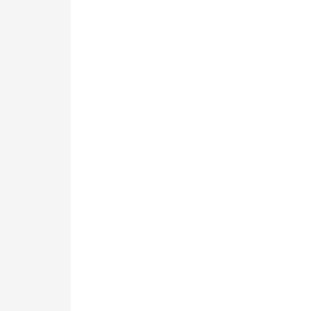
prvo
bonu
vkla