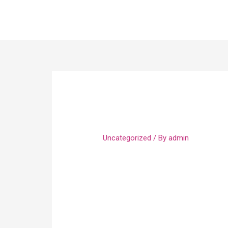
Nejlep prvodce 
Uncategorized
/ By
admin
Nen