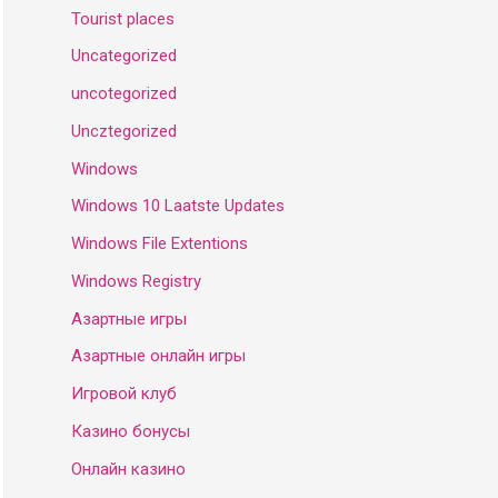
Tourist places
Uncategorized
uncotegorized
Uncztegorized
Windows
Windows 10 Laatste Updates
Windows File Extentions
Windows Registry
Азартные игры
Азартные онлайн игры
Игровой клуб
Казино бонусы
Онлайн казино